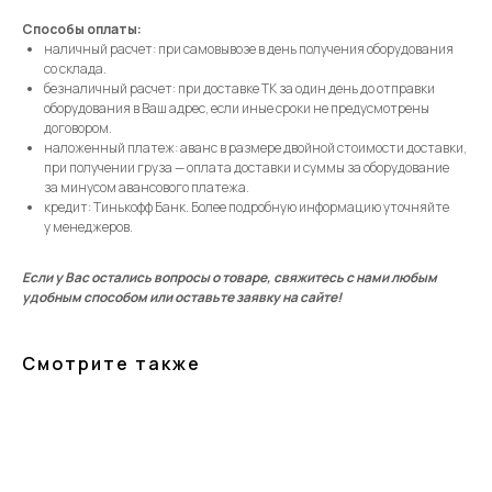
Способы оплаты:
наличный расчет: при самовывозе в день получения оборудования
со склада.
безналичный расчет: при доставке ТК за один день до отправки
оборудования в Ваш адрес, если иные сроки не предусмотрены
договором.
наложенный платеж: аванс в размере двойной стоимости доставки,
при получении груза — оплата доставки и суммы за оборудование
за минусом авансового платежа.
кредит: Тинькофф Банк. Более подробную информацию уточняйте
у менеджеров.
Если у Вас остались вопросы о товаре, свяжитесь с нами любым
удобным способом или оставьте заявку на сайте!
Смотрите также