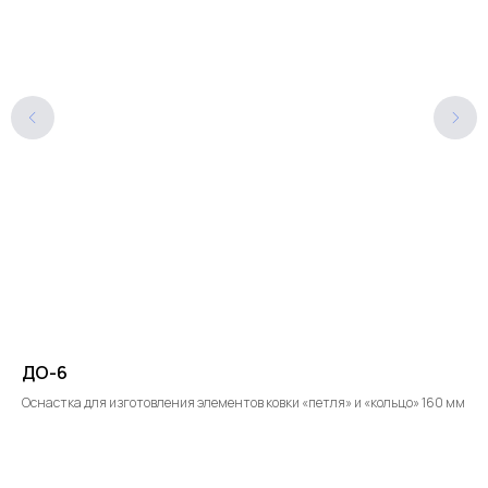
ДО-6
Пе
ия
Оснастка для изготовления элементов ковки «петля» и «кольцо» 160 мм
Пер
6 200
₽.
10
Добавить в корзину