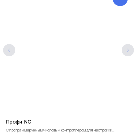
Профи-NC
РМ
С программируемым числовым контроллером для настройки
Сме
заданного радиуса гиба
фак