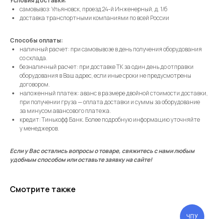
Условия доставки:
самовывоз: Ульяновск, проезд 24-й Инженерный, д. 1/б
доставка транспортными компаниями по всей России
Способы оплаты:
наличный расчет: при самовывозе в день получения оборудования
со склада.
безналичный расчет: при доставке ТК за один день до отправки
оборудования в Ваш адрес, если иные сроки не предусмотрены
договором.
наложенный платеж: аванс в размере двойной стоимости доставки,
при получении груза — оплата доставки и суммы за оборудование
за минусом авансового платежа.
кредит: Тинькофф Банк. Более подробную информацию уточняйте
у менеджеров.
Если у Вас остались вопросы о товаре, свяжитесь с нами любым
удобным способом или оставьте заявку на сайте!
Смотрите также
ЧПУ