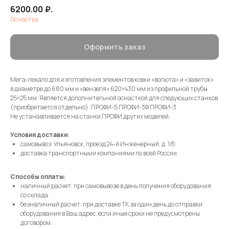
6200.00
₽.
Оснастка
Оформить заказ
Мега-лекало для изготовления элементов ковки «волюта» и «завиток»
в диаметре до 680 мм и «вензеля» 620×430 мм из профильной трубы
25×25 мм. Является дополнительной оснасткой для следующих станков
(приобретается отдельно): ПРОФИ-5 ПРОФИ-3Ф ПРОФИ-3
Не устанавливается на станки ПРОФИ других моделей.
Условия доставки:
самовывоз: Ульяновск, проезд 24-й Инженерный, д. 1/б
доставка транспортными компаниями по всей России
Способы оплаты:
наличный расчет: при самовывозе в день получения оборудования
со склада.
безналичный расчет: при доставке ТК за один день до отправки
оборудования в Ваш адрес, если иные сроки не предусмотрены
договором.