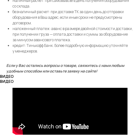
наличный расчет: при самовывозе в день получения оборудования
со склада.
безналичный расчет: при доставке ТК за один день до отправки
оборудования в Ваш адрес, если иные сроки не предусмотрены
договором.
наложенный платеж: аванс в размере двойной стоимости доставки,
при получении груза — оплата доставки и суммы за оборудование
за минусом авансового платежа.
кредит: Тинькофф Банк. Более подробную информацию уточняйте
у менеджеров.
Если у Вас остались вопросы о товаре, свяжитесь с нами любым
удобным способом или оставьте заявку на сайте!
ВИДЕО
ВИДЕО