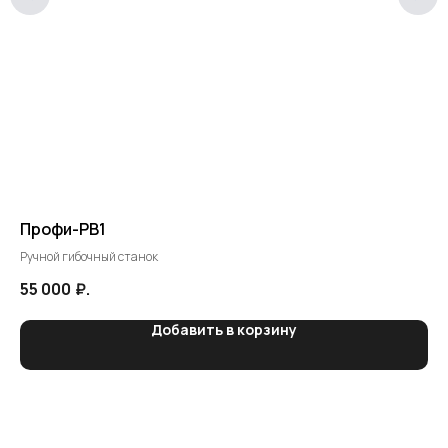
Профи-РВ1
Д
Ручной гибочный станок
Мег
до 
55 000
₽.
6 
Добавить в корзину